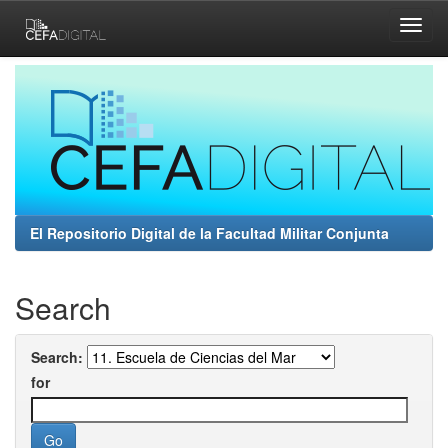
Skip
navigation
El Repositorio Digital de la Facultad Militar Conjunta
Search
Search:
for