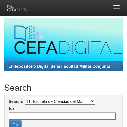
Skip
navigation
El Repositorio Digital de la Facultad Militar Conjunta
Search
Search:
for