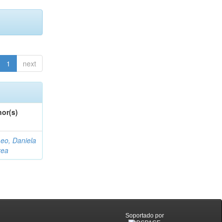
1
next
or(s)
eo, Daniela
rea
Soportado por