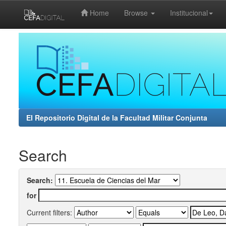
Home
Browse
Institucional
Skip
navigation
El Repositorio Digital de la Facultad Militar Conjunta
Search
Search:
for
Current filters: