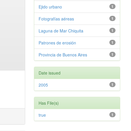
Ejido urbano
1
Fotografías aéreas
1
Laguna de Mar Chiquita
1
Patrones de erosión
1
Provincia de Buenos Aires
1
Date issued
2005
1
Has File(s)
true
1