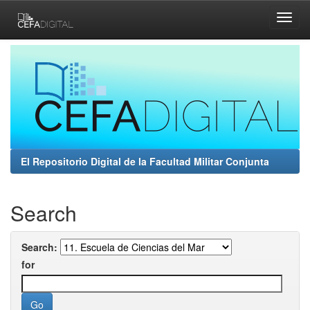
Skip
navigation
El Repositorio Digital de la Facultad Militar Conjunta
Search
Search:
for