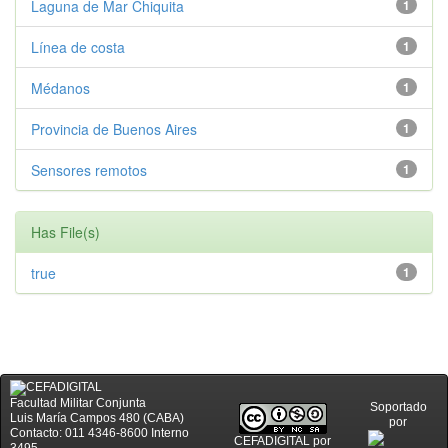
Laguna de Mar Chiquita
1
Línea de costa
1
Médanos
1
Provincia de Buenos Aires
1
Sensores remotos
1
Has File(s)
true
1
Facultad Militar Conjunta
Soportado
Luis María Campos 480 (CABA)
por
Contacto: 011 4346-8600 Interno
CEFADIGITAL
por