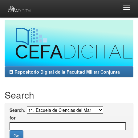
Skip
navigation
El Repositorio Digital de la Facultad Militar Conjunta
Search
Search:
for