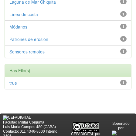
Laguna de Mar Chiquita
1
Línea de costa
1
Médanos
1
Patrones de erosión
1
Sensores remotos
1
Has File(s)
true
1
Facultad Militar Conjunta
Soportado
Luis María Campos 480 (CABA)
por
Contacto: 011 4346-8600 Interno
CEFADIGITAL
por