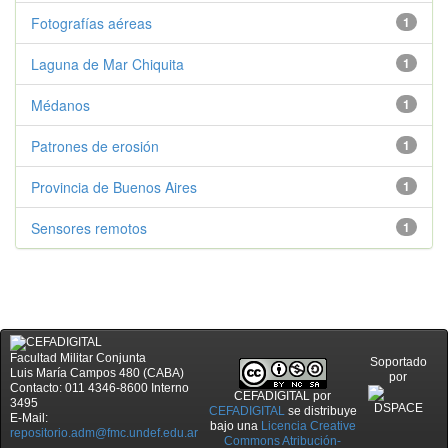
Fotografías aéreas
1
Laguna de Mar Chiquita
1
Médanos
1
Patrones de erosión
1
Provincia de Buenos Aires
1
Sensores remotos
1
Facultad Militar Conjunta
Soportado
Luis María Campos 480 (CABA)
por
Contacto: 011 4346-8600 Interno
CEFADIGITAL
por
3495
CEFADIGITAL
se distribuye
E-Mail:
bajo una
Licencia Creative
repositorio.adm@fmc.undef.edu.ar
Commons Atribución-