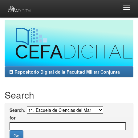
Skip
navigation
El Repositorio Digital de la Facultad Militar Conjunta
Search
Search:
for