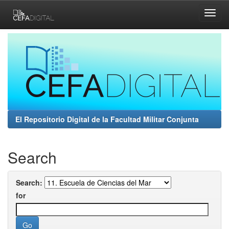
Skip
navigation
El Repositorio Digital de la Facultad Militar Conjunta
Search
Search:
for