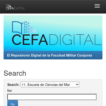
Skip
navigation
El Repositorio Digital de la Facultad Militar Conjunta
Search
Search:
for