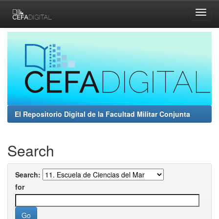
Skip
navigation
El Repositorio Digital de la Facultad Militar Conjunta
Search
Search:
for