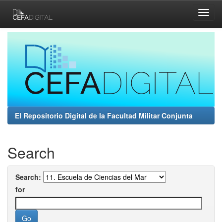
Skip
navigation
El Repositorio Digital de la Facultad Militar Conjunta
Search
Search:
for