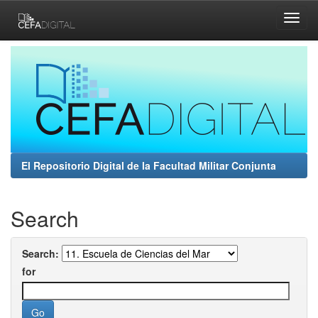
Skip
navigation
El Repositorio Digital de la Facultad Militar Conjunta
Search
Search:
for