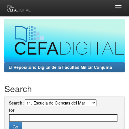
Skip
navigation
El Repositorio Digital de la Facultad Militar Conjunta
Search
Search:
for