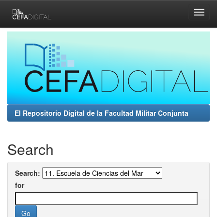
Skip
navigation
El Repositorio Digital de la Facultad Militar Conjunta
Search
Search:
for