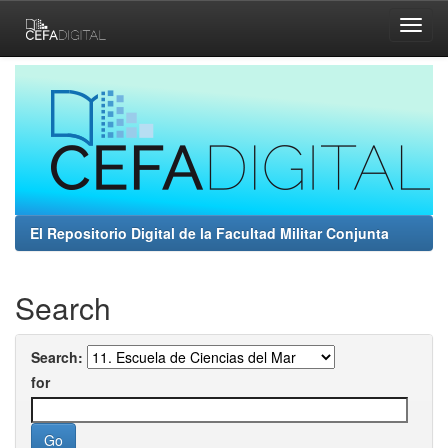
Skip
navigation
El Repositorio Digital de la Facultad Militar Conjunta
Search
Search:
for