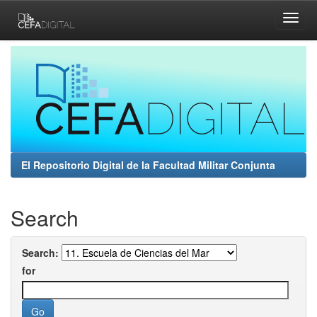
Skip
navigation
El Repositorio Digital de la Facultad Militar Conjunta
Search
Search:
for