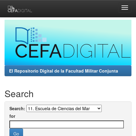
Skip
navigation
El Repositorio Digital de la Facultad Militar Conjunta
Search
Search:
for