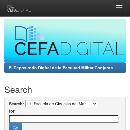
Skip
navigation
El Repositorio Digital de la Facultad Militar Conjunta
Search
Search:
for