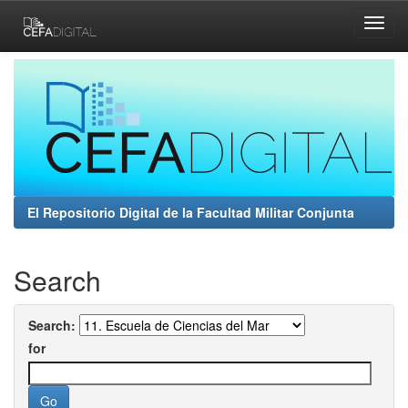
Skip
navigation
El Repositorio Digital de la Facultad Militar Conjunta
Search
Search:
for