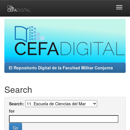
Skip
navigation
El Repositorio Digital de la Facultad Militar Conjunta
Search
Search:
for