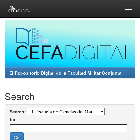
Skip
navigation
El Repositorio Digital de la Facultad Militar Conjunta
Search
Search:
for