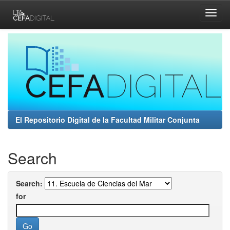
Skip
navigation
El Repositorio Digital de la Facultad Militar Conjunta
Search
Search:
for