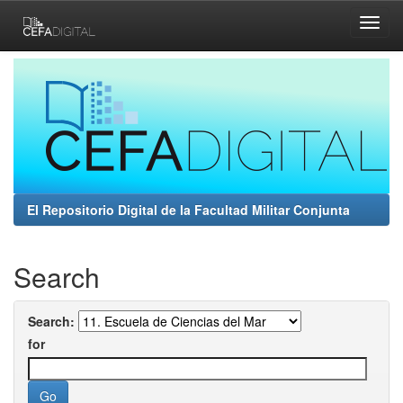
Skip
navigation
El Repositorio Digital de la Facultad Militar Conjunta
Search
Search:
for