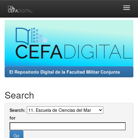
Skip
navigation
El Repositorio Digital de la Facultad Militar Conjunta
Search
Search:
for