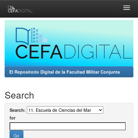
Skip
navigation
El Repositorio Digital de la Facultad Militar Conjunta
Search
Search:
for