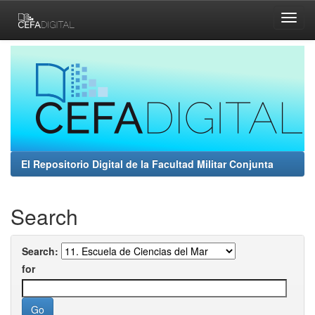
Skip
navigation
El Repositorio Digital de la Facultad Militar Conjunta
Search
Search:
for