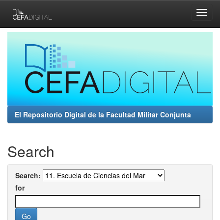
Skip
navigation
El Repositorio Digital de la Facultad Militar Conjunta
Search
Search:
for