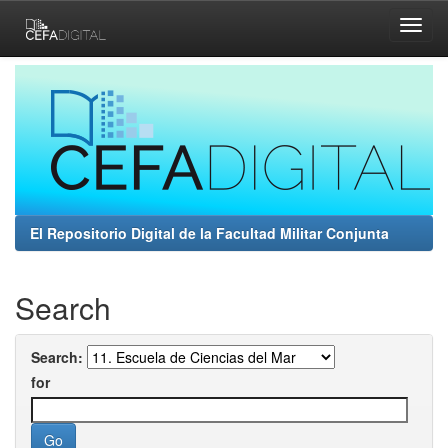
Skip
navigation
El Repositorio Digital de la Facultad Militar Conjunta
Search
Search:
for