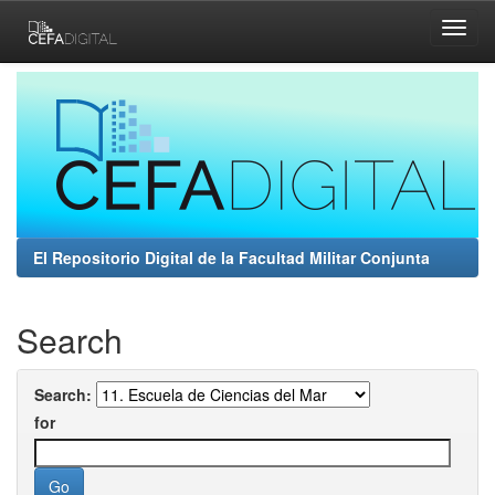
Skip
navigation
El Repositorio Digital de la Facultad Militar Conjunta
Search
Search:
for