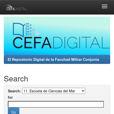
Skip
navigation
El Repositorio Digital de la Facultad Militar Conjunta
Search
Search:
for