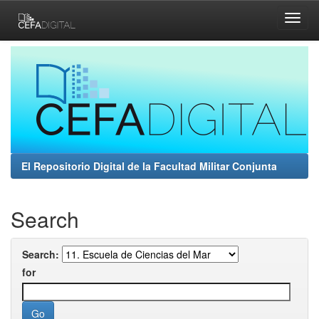
Skip
navigation
El Repositorio Digital de la Facultad Militar Conjunta
Search
Search:
for