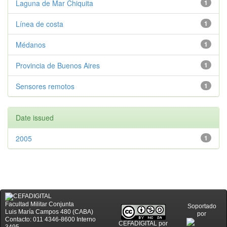
Laguna de Mar Chiquita
1
Línea de costa
1
Médanos
1
Provincia de Buenos Aires
1
Sensores remotos
1
Date issued
2005
1
Facultad Militar Conjunta
Soportado
Luis María Campos 480 (CABA)
por
Contacto: 011 4346-8600 Interno
CEFADIGITAL
por