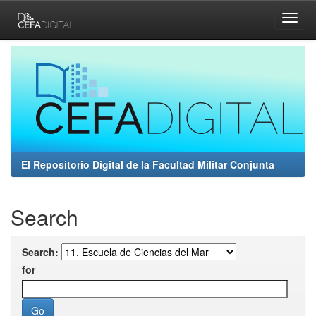
Skip
navigation
El Repositorio Digital de la Facultad Militar Conjunta
Search
Search:
for