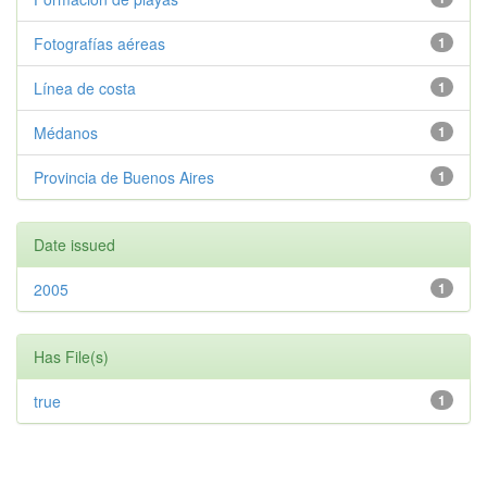
Fotografías aéreas
1
Línea de costa
1
Médanos
1
Provincia de Buenos Aires
1
Date issued
2005
1
Has File(s)
true
1