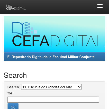
Skip
navigation
El Repositorio Digital de la Facultad Militar Conjunta
Search
Search:
for