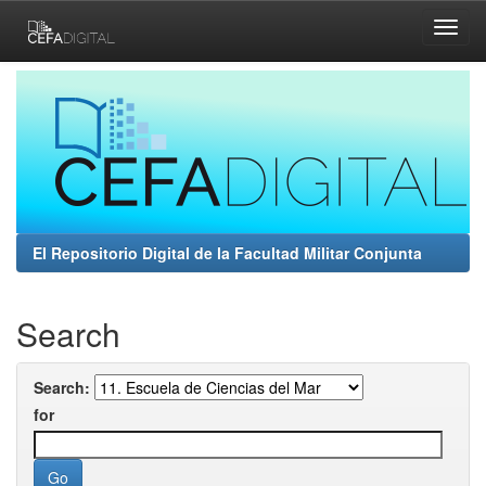
Skip
navigation
El Repositorio Digital de la Facultad Militar Conjunta
Search
Search:
for