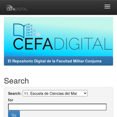
Skip
navigation
El Repositorio Digital de la Facultad Militar Conjunta
Search
Search:
for