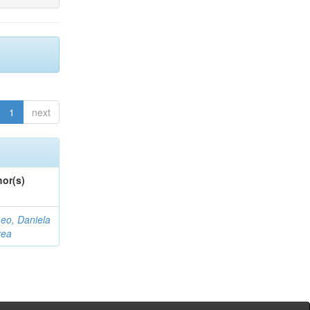
1
next
or(s)
eo, Daniela
rea