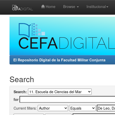
Home
Browse
Institucional
Skip
navigation
El Repositorio Digital de la Facultad Militar Conjunta
Search
Search:
for
Current filters: