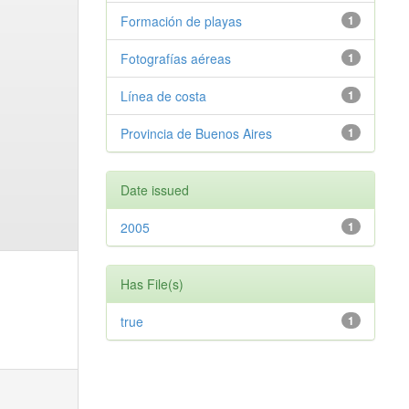
Formación de playas
1
Fotografías aéreas
1
Línea de costa
1
Provincia de Buenos Aires
1
Date issued
2005
1
Has File(s)
true
1