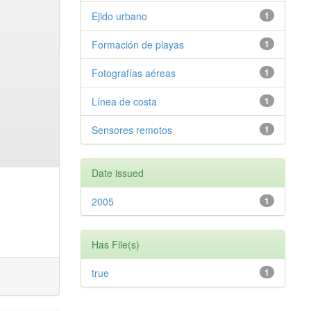
Ejido urbano
1
Formación de playas
1
Fotografías aéreas
1
Línea de costa
1
Sensores remotos
1
Date issued
2005
1
Has File(s)
true
1