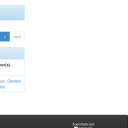
1
next
or(s)
eo, Daniela
rea
Soportado por