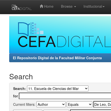
Home
Browse
Institucional
Skip
navigation
El Repositorio Digital de la Facultad Militar Conjunta
Search
Search:
for
Current filters: