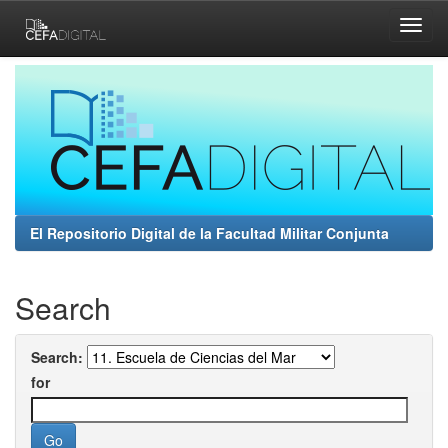
Skip
navigation
El Repositorio Digital de la Facultad Militar Conjunta
Search
Search:
for