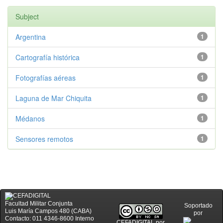
Subject
Argentina
1
Cartografía histórica
1
Fotografías aéreas
1
Laguna de Mar Chiquita
1
Médanos
1
Sensores remotos
1
Facultad Militar Conjunta
Soportado
Luis María Campos 480 (CABA)
por
Contacto: 011 4346-8600 Interno
CEFADIGITAL
por