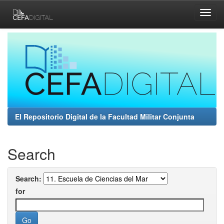
Skip
navigation
El Repositorio Digital de la Facultad Militar Conjunta
Search
Search:
for