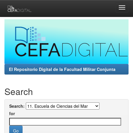
Skip
navigation
El Repositorio Digital de la Facultad Militar Conjunta
Search
Search:
for