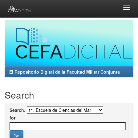
Skip
navigation
El Repositorio Digital de la Facultad Militar Conjunta
Search
Search:
for