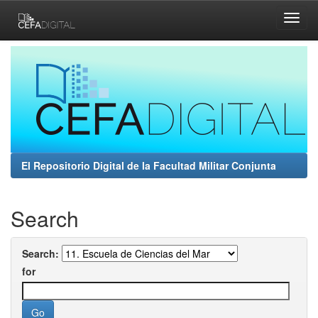
Skip
navigation
El Repositorio Digital de la Facultad Militar Conjunta
Search
Search:
for