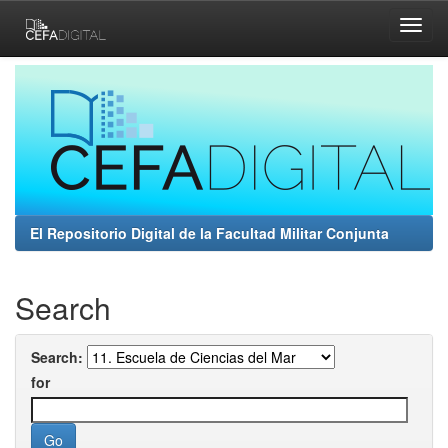
Skip
navigation
El Repositorio Digital de la Facultad Militar Conjunta
Search
Search:
for