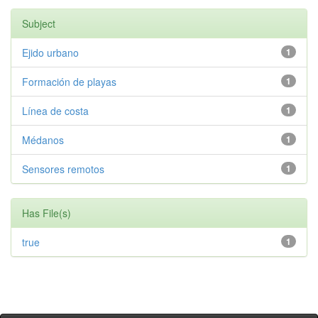
Subject
Ejido urbano
1
Formación de playas
1
Línea de costa
1
Médanos
1
Sensores remotos
1
Has File(s)
true
1