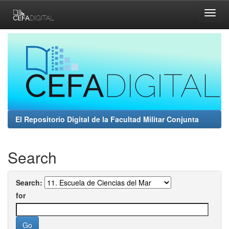
Skip
navigation
El Repositorio Digital de la Facultad Militar Conjunta
Search
Search:
for