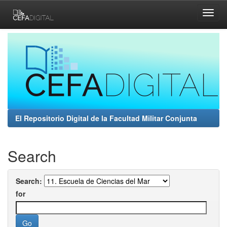
Skip
navigation
El Repositorio Digital de la Facultad Militar Conjunta
Search
Search:
for