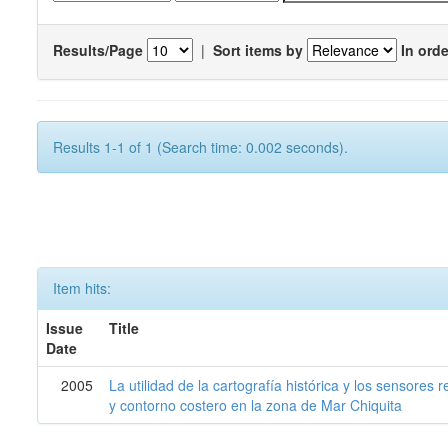
Results/Page
|
Sort items by
In orde
Results 1-1 of 1 (Search time: 0.002 seconds).
Item hits:
Issue
Title
Date
2005
La utilidad de la cartografía histórica y los sensores
y contorno costero en la zona de Mar Chiquita