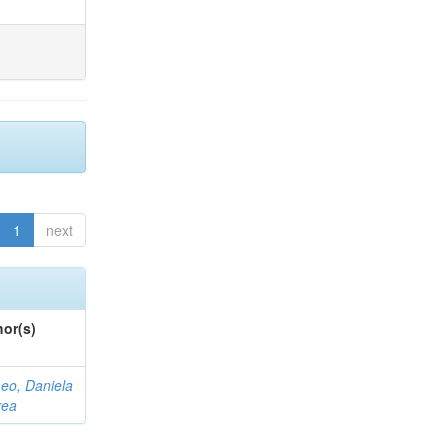
1
next
or(s)
eo, Daniela
rea