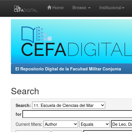
Home
Browse
Institucional
Skip
navigation
El Repositorio Digital de la Facultad Militar Conjunta
Search
Search:
for
Current filters: