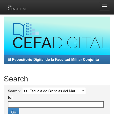
Skip
navigation
El Repositorio Digital de la Facultad Militar Conjunta
Search
Search:
for