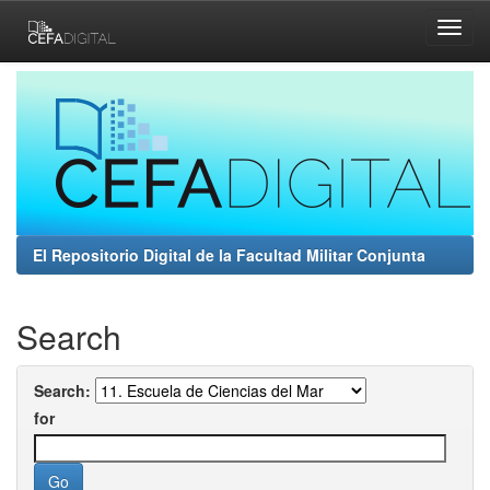
Skip
navigation
El Repositorio Digital de la Facultad Militar Conjunta
Search
Search:
for