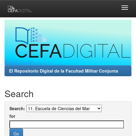
Skip
navigation
El Repositorio Digital de la Facultad Militar Conjunta
Search
Search:
for