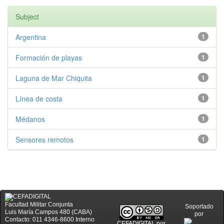
Subject
Argentina
1
Formación de playas
1
Laguna de Mar Chiquita
1
Línea de costa
1
Médanos
1
Sensores remotos
1
Facultad Militar Conjunta
Soportado
Luis María Campos 480 (CABA)
por
Contacto: 011 4346-8600 Interno
CEFADIGITAL
por