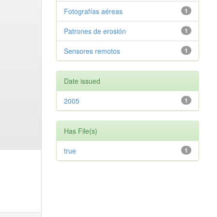
Fotografías aéreas
1
Patrones de erosión
1
Sensores remotos
1
Date issued
2005
1
Has File(s)
true
1