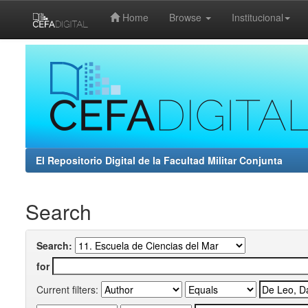
Home
Browse
Institucional
Skip
navigation
El Repositorio Digital de la Facultad Militar Conjunta
Search
Search:
for
Current filters: