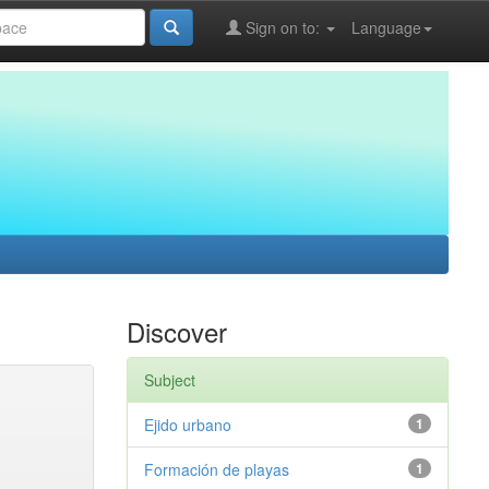
Sign on to:
Language
Discover
Subject
Ejido urbano
1
Formación de playas
1