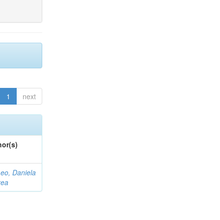
1
next
or(s)
eo, Daniela
rea