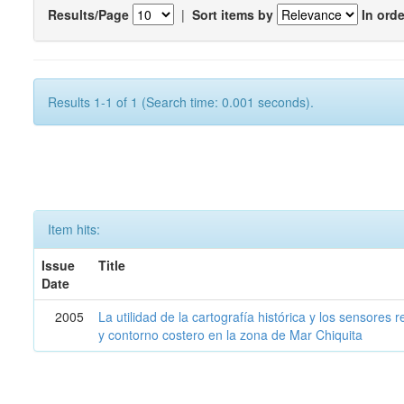
Results/Page
|
Sort items by
In orde
Results 1-1 of 1 (Search time: 0.001 seconds).
Item hits:
Issue
Title
Date
2005
La utilidad de la cartografía histórica y los sensores
y contorno costero en la zona de Mar Chiquita