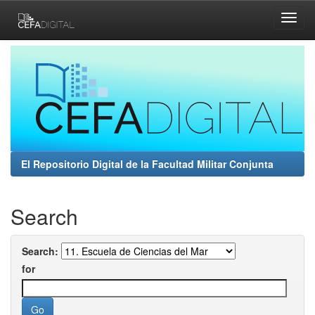
Skip
navigation
El Repositorio Digital de la Facultad Militar Conjunta
Search
Search:
for